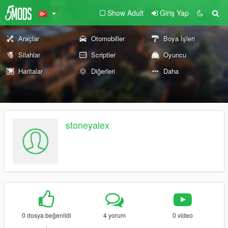
Show Adult
Giriş Yap
Araçlar
Otomobiller
Boya İşleri
Silahlar
Scriptler
Oyuncu
Haritalar
Diğerleri
Daha
stoneyalex
0 dosya beğenildi
4 yorum
0 video