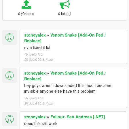
0 yükleme
0 takipçi
stoneyalex
»
Venom Snake [Add-On Ped /
Replace]
nvm fixed it lol
İçeriği Gör
25 Şubat 2018 Pazar
stoneyalex
»
Venom Snake [Add-On Ped /
Replace]
hey guys when i downloaded this mod i became
invisible anyone else have this problem
İçeriği Gör
25 Şubat 2018 Pazar
stoneyalex
»
Fallout: San Andreas [.NET]
does this still work