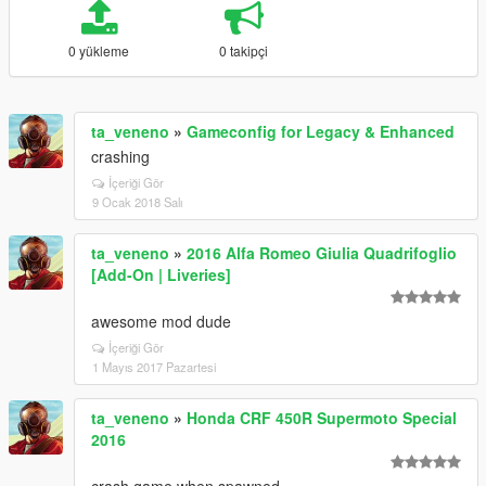
0 yükleme
0 takipçi
ta_veneno
»
Gameconfig for Legacy & Enhanced
crashing
İçeriği Gör
9 Ocak 2018 Salı
ta_veneno
»
2016 Alfa Romeo Giulia Quadrifoglio
[Add-On | Liveries]
awesome mod dude
İçeriği Gör
1 Mayıs 2017 Pazartesi
ta_veneno
»
Honda CRF 450R Supermoto Special
2016