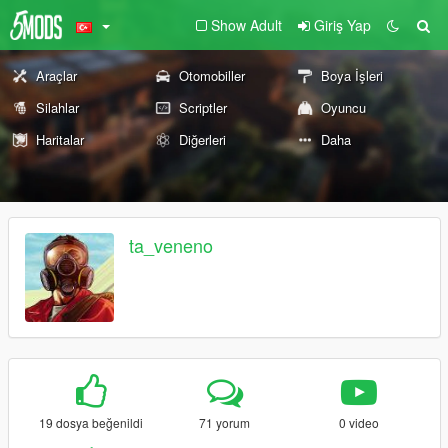
Show Adult
Giriş Yap
Araçlar
Otomobiller
Boya İşleri
Silahlar
Scriptler
Oyuncu
Haritalar
Diğerleri
Daha
ta_veneno
19 dosya beğenildi
71 yorum
0 video