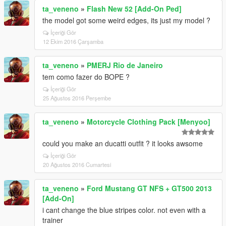
ta_veneno
»
Flash New 52 [Add-On Ped]
the model got some weird edges, its just my model ?
İçeriği Gör
12 Ekim 2016 Çarşamba
ta_veneno
»
PMERJ Rio de Janeiro
tem como fazer do BOPE ?
İçeriği Gör
25 Ağustos 2016 Perşembe
ta_veneno
»
Motorcycle Clothing Pack [Menyoo]
could you make an ducatti outfit ? it looks awsome
İçeriği Gör
20 Ağustos 2016 Cumartesi
ta_veneno
»
Ford Mustang GT NFS + GT500 2013
[Add-On]
i cant change the blue stripes color. not even with a
trainer