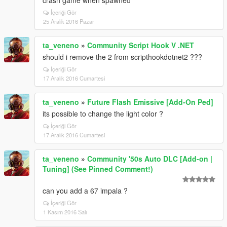
crash game when spawned
İçeriği Gör
25 Aralık 2016 Pazar
ta_veneno
»
Community Script Hook V .NET
should i remove the 2 from scripthookdotnet2 ???
İçeriği Gör
17 Aralık 2016 Cumartesi
ta_veneno
»
Future Flash Emissive [Add-On Ped]
its possible to change the light color ?
İçeriği Gör
17 Aralık 2016 Cumartesi
ta_veneno
»
Community '50s Auto DLC [Add-on |
Tuning] (See Pinned Comment!)
can you add a 67 impala ?
İçeriği Gör
1 Kasım 2016 Salı