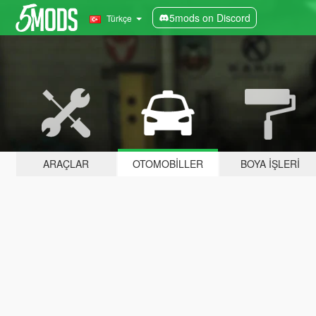
5mods on Discord
Türkçe
ARAÇLAR
OTOMOBILLER
BOYA İŞLERI