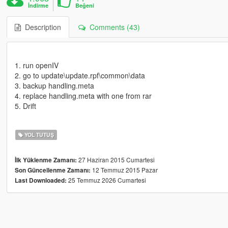
İndirme
Beğeni
Description
Comments (43)
1. run openIV
2. go to update\update.rpf\common\data
3. backup handling.meta
4. replace handling.meta with one from rar
5. Drift
YOL TUTUŞ
27 Haziran 2015 Cumartesi
İlk Yüklenme Zamanı:
12 Temmuz 2015 Pazar
Son Güncellenme Zamanı:
25 Temmuz 2026 Cumartesi
Last Downloaded: