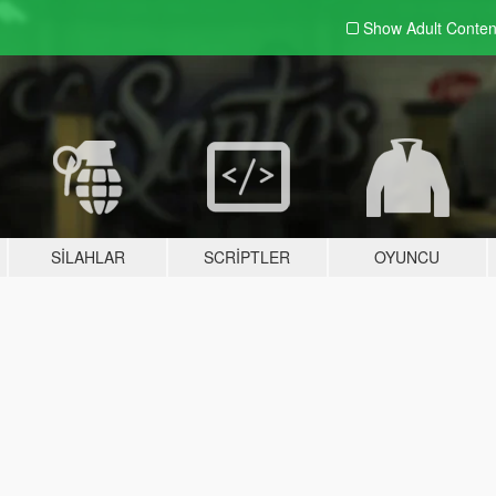
Show Adult
Conten
SILAHLAR
SCRIPTLER
OYUNCU