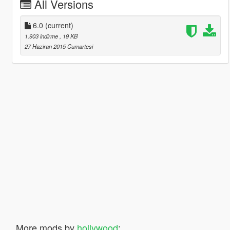
All Versions
6.0
(current)
1.903 indirme
, 19 KB
27 Haziran 2015 Cumartesi
More mods by
hollywood
: