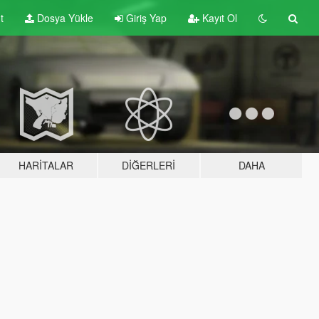
t
Dosya Yükle
Giriş Yap
Kayıt Ol
HARITALAR
DIĞERLERI
DAHA