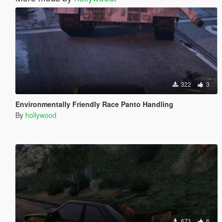
322
3
Environmentally Friendly Race Panto Handling
By
hollywood
671
6