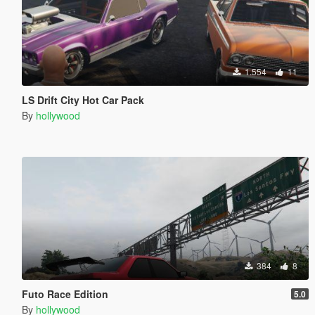
1.554
11
LS Drift City Hot Car Pack
By
hollywood
384
8
Futo Race Edition
5.0
By
hollywood