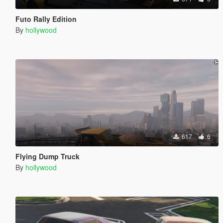
Futo Rally Edition
By
hollywood
617
6
Flying Dump Truck
By
hollywood