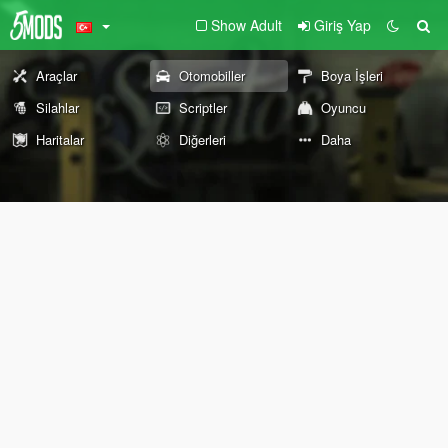
Show Adult
Giriş Yap
Araçlar
Otomobiller
Boya İşleri
Silahlar
Scriptler
Oyuncu
Haritalar
Diğerleri
Daha