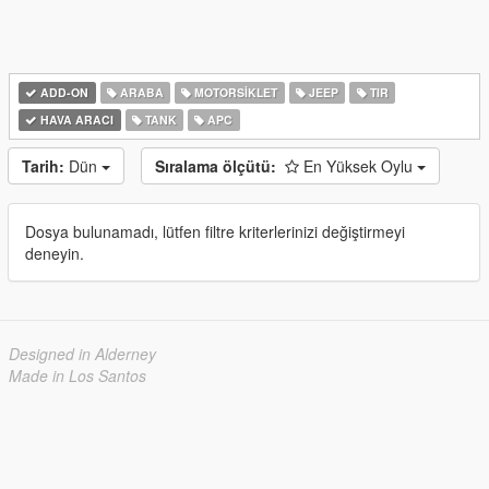
ADD-ON
ARABA
MOTORSIKLET
JEEP
TIR
HAVA ARACI
TANK
APC
Tarih:
Dün
Sıralama ölçütü:
En Yüksek Oylu
Dosya bulunamadı, lütfen filtre kriterlerinizi değiştirmeyi
deneyin.
Designed in Alderney
Made in Los Santos