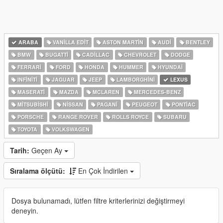
ARABA
VANILLA EDIT
ASTON MARTIN
AUDI
BENTLEY
BMW
BUGATTI
CADILLAC
CHEVROLET
DODGE
FERRARI
FORD
HONDA
HUMMER
HYUNDAI
INFINITI
JAGUAR
JEEP
LAMBORGHINI
LEXUS
MASERATI
MAZDA
MCLAREN
MERCEDES-BENZ
MITSUBISHI
NISSAN
PAGANI
PEUGEOT
PONTIAC
PORSCHE
RANGE ROVER
ROLLS ROYCE
SUBARU
TOYOTA
VOLKSWAGEN
Tarih:
Geçen Ay
Sıralama ölçütü:
En Çok İndirilen
Dosya bulunamadı, lütfen filtre kriterlerinizi değiştirmeyi
deneyin.