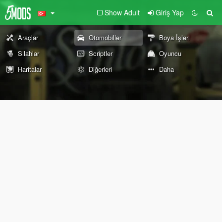
Show Adult
Giriş Yap
Araçlar
Otomobiller
Boya İşleri
Silahlar
Scriptler
Oyuncu
Haritalar
Diğerleri
Daha