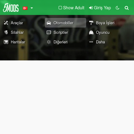
Show Adult
Giriş Yap
Araçlar
Otomobiller
Boya İşleri
Silahlar
Scriptler
Oyuncu
Haritalar
Diğerleri
Daha