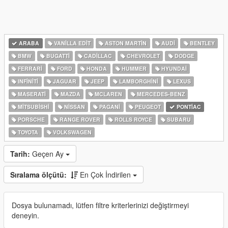
ARABA
VANILLA EDIT
ASTON MARTIN
AUDI
BENTLEY
BMW
BUGATTI
CADILLAC
CHEVROLET
DODGE
FERRARI
FORD
HONDA
HUMMER
HYUNDAI
INFINITI
JAGUAR
JEEP
LAMBORGHINI
LEXUS
MASERATI
MAZDA
MCLAREN
MERCEDES-BENZ
MITSUBISHI
NISSAN
PAGANI
PEUGEOT
PONTIAC
PORSCHE
RANGE ROVER
ROLLS ROYCE
SUBARU
TOYOTA
VOLKSWAGEN
Tarih:
Geçen Ay
Sıralama ölçütü:
En Çok İndirilen
Dosya bulunamadı, lütfen filtre kriterlerinizi değiştirmeyi
deneyin.