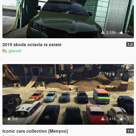
2.126
17
2019 skoda octavia rs estate
1.0
By
gtacool
5.0
2.416
12
Iconic cars collection [Menyoo]
1.0