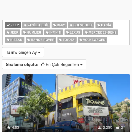
JEEP
VANILLA EDIT
BMW
CHEVROLET
DACIA
JEEP
HUMMER
INFINITI
LEXUS
MERCEDES-BENZ
NISSAN
RANGE ROVER
TOYOTA
VOLKSWAGEN
Tarih:
Geçen Ay
Sıralama ölçütü:
En Çok Beğenilen
4.83
2.280
27