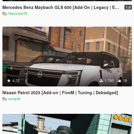
Mercedes Benz Maybach GLS 600 [Add-On | Legacy | Enhanced]
1.0
By
Hammer76
4.75
1.785
18
Nissan Patrol 2025 [Add-on | FiveM | Tuning | Debadged]
By
omardr