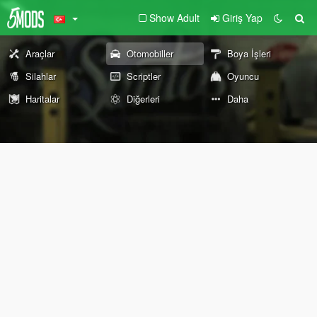
Show Adult
Giriş Yap
Araçlar
Otomobiller
Boya İşleri
Silahlar
Scriptler
Oyuncu
Haritalar
Diğerleri
Daha