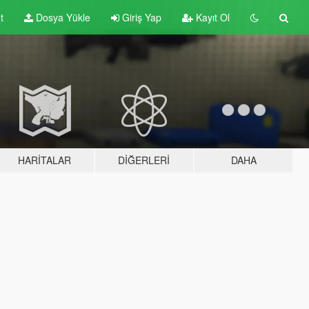
t
Dosya Yükle
Giriş Yap
Kayıt Ol
HARITALAR
DIĞERLERI
DAHA