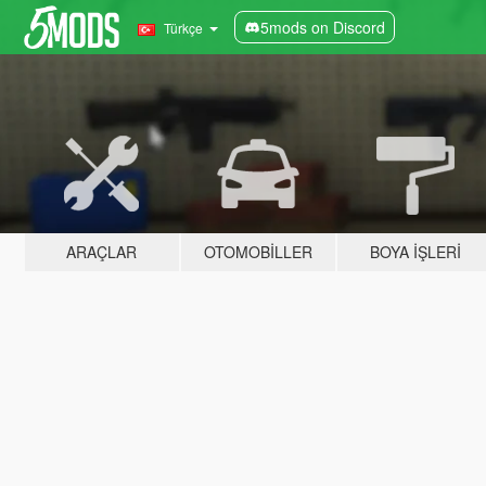
5mods on Discord
Türkçe
ARAÇLAR
OTOMOBILLER
BOYA İŞLERI