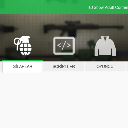
Show Adult
Conten
SILAHLAR
SCRIPTLER
OYUNCU