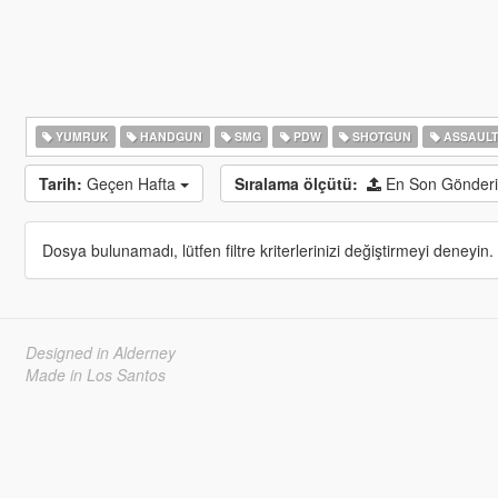
YUMRUK
HANDGUN
SMG
PDW
SHOTGUN
ASSAULT
Tarih:
Geçen Hafta
Sıralama ölçütü:
En Son Gönderi
Dosya bulunamadı, lütfen filtre kriterlerinizi değiştirmeyi deneyin.
Designed in Alderney
Made in Los Santos