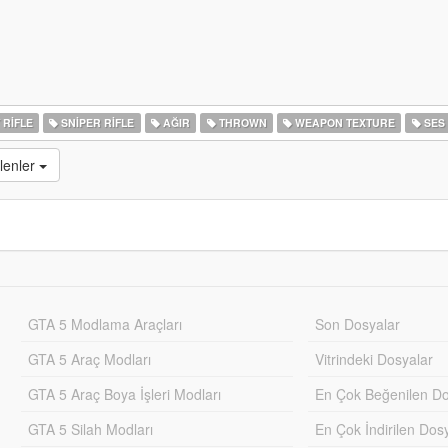
 RIFLE
SNIPER RIFLE
AĞIR
THROWN
WEAPON TEXTURE
SES
lenler
GTA 5 Modlama Araçları
Son Dosyalar
GTA 5 Araç Modları
Vitrindeki Dosyalar
GTA 5 Araç Boya İşleri Modları
En Çok Beğenilen Do
GTA 5 Silah Modları
En Çok İndirilen Dos