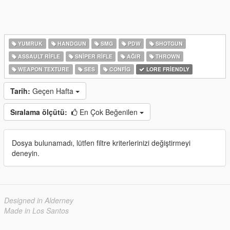
YUMRUK
HANDGUN
SMG
PDW
SHOTGUN
ASSAULT RIFLE
SNIPER RIFLE
AĞIR
THROWN
WEAPON TEXTURE
SES
CONFIG
LORE FRIENDLY
Tarih:
Geçen Hafta
Sıralama ölçütü:
En Çok Beğenilen
Dosya bulunamadı, lütfen filtre kriterlerinizi değiştirmeyi
deneyin.
Designed in Alderney
Made in Los Santos