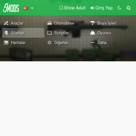
Show Adult
Giriş Yap
Araçlar
Otomobiller
Boya İşleri
Silahlar
Scriptler
Oyuncu
Haritalar
Diğerleri
Daha