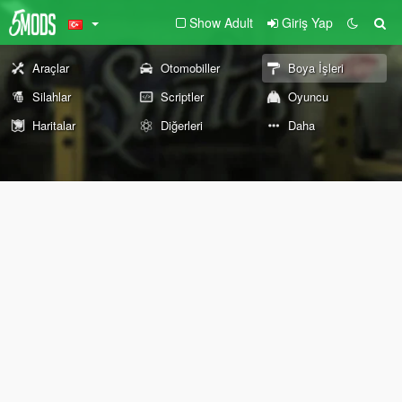
Show Adult
Giriş Yap
Araçlar
Otomobiller
Boya İşleri
Silahlar
Scriptler
Oyuncu
Haritalar
Diğerleri
Daha