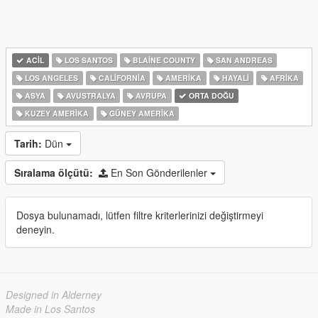
ACIL
LOS SANTOS
BLAINE COUNTY
SAN ANDREAS
LOS ANGELES
CALIFORNIA
AMERIKA
HAYALI
AFRIKA
ASYA
AVUSTRALYA
AVRUPA
ORTA DOĞU
KUZEY AMERIKA
GÜNEY AMERIKA
Tarih:
Dün
Sıralama ölçütü:
En Son Gönderilenler
Dosya bulunamadı, lütfen filtre kriterlerinizi değiştirmeyi
deneyin.
Designed in Alderney
Made in Los Santos