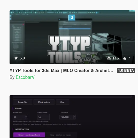
5.0
115
7
YTYP Tools for 3ds Max | MLO Creator & Archetype Creator
1.0 BETA
By
EscobarV