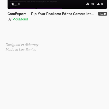
5.0
73
8
CamExport — Rip Your Rockstar Editor Camera Into Blender & After Effects
1.0.0
By
MouMoud
Designed in Alderney
Made in Los Santos