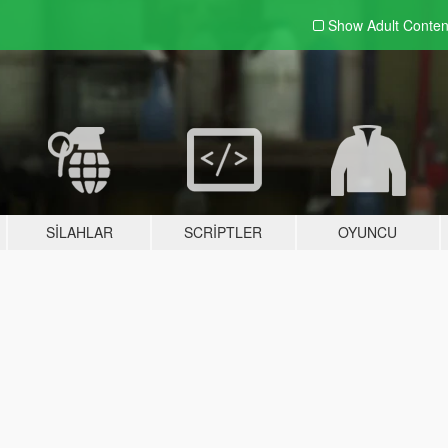
Show Adult
Conten
SILAHLAR
SCRIPTLER
OYUNCU