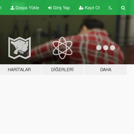
t
Dosya Yükle
Giriş Yap
Kayıt Ol
HARITALAR
DIĞERLERI
DAHA