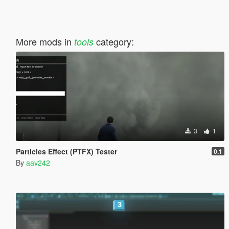
More mods in
category:
tools
3
1
Particles Effect (PTFX) Tester
0.1
By
aav242