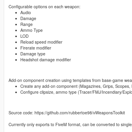
Configurable options on each weapon:
Audio
Damage
Range
Ammo Type
LOD
Reload speed modifier
Firerate modifier
Damage type
Headshot damage modifier
Add-on component creation using templates from base-game wea
Create any add-on component (Magazines, Grips, Scopes, F
Configure clipsize, ammo type (Tracer/FMJ/Incendiary/Expl
Source code: https://github.com/rubbertoe98/vWeaponsToolkit
Currently only exports to FiveM format, can be converted to singl