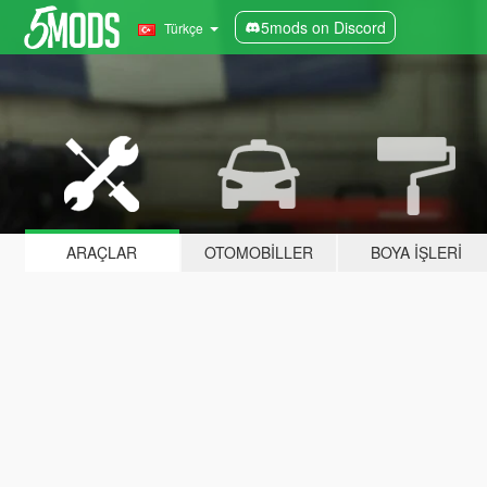
5mods on Discord
Türkçe
ARAÇLAR
OTOMOBILLER
BOYA İŞLERI