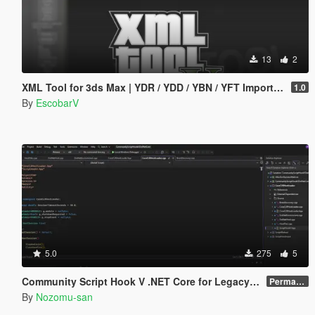
13
2
XML Tool for 3ds Max | YDR / YDD / YBN / YFT Importer & Exporter
1.0
By
EscobarV
5.0
275
5
Community Script Hook V .NET Core for Legacy & Enhanced [ .NET Core ]
Permanent Link
By
Nozomu-san