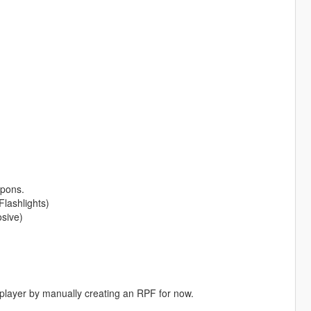
pons.
lashlights)
osive)
eplayer by manually creating an RPF for now.