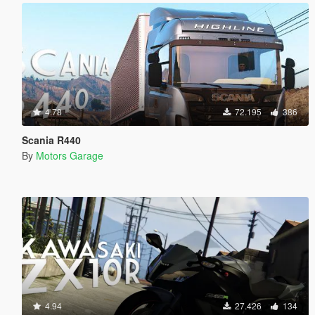
4.78
72.195
386
Scania R440
By
Motors Garage
4.94
27.426
134