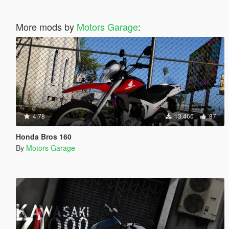
More mods by
Motors Garage
:
4.78
13.460
87
Honda Bros 160
By
Motors Garage