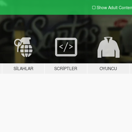
Show Adult
Conten
SILAHLAR
SCRIPTLER
OYUNCU