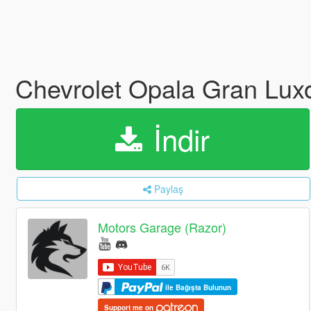
Chevrolet Opala Gran Lux
İndir
Paylaş
Motors Garage (Razor)
ile Bağışta Bulunun
Support me on