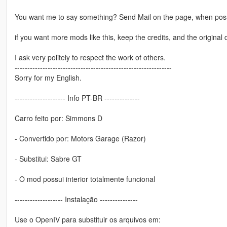
You want me to say something? Send Mail on the page, when poss
if you want more mods like this, keep the credits, and the original 
I ask very politely to respect the work of others.
--------------------------------------------------------------
Sorry for my English.
-------------------- Info PT-BR --------------
Carro feito por: Simmons D
- Convertido por: Motors Garage (Razor)
- Substitui: Sabre GT
- O mod possui interior totalmente funcional
------------------- Instalação ---------------
Use o OpenIV para substituir os arquivos em: