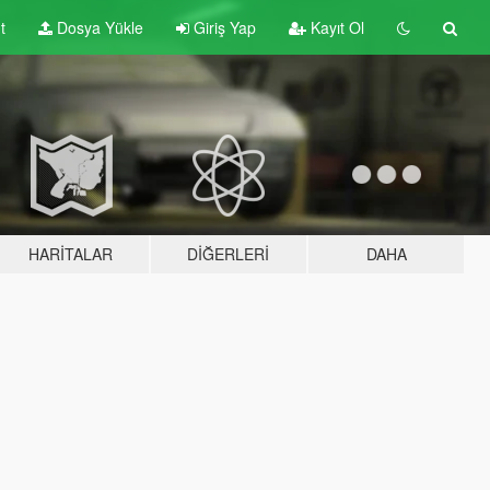
t
Dosya Yükle
Giriş Yap
Kayıt Ol
HARITALAR
DIĞERLERI
DAHA