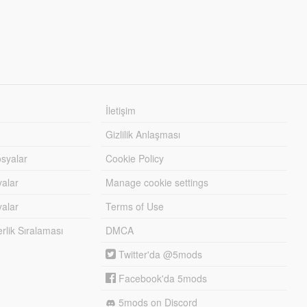
İletişim
Gizlilik Anlaşması
syalar
Cookie Policy
yalar
Manage cookie settings
alar
Terms of Use
lik Sıralaması
DMCA
Twitter'da @5mods
Facebook'da 5mods
5mods on Discord