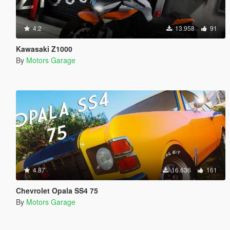
4.2
13.958
91
Kawasaki Z1000
By
Motors Garage
4.87
16.636
161
Chevrolet Opala SS4 75
By
Motors Garage