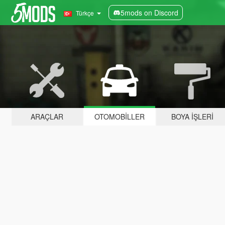
5mods on Discord
Türkçe
ARAÇLAR
OTOMOBILLER
BOYA İŞLERI