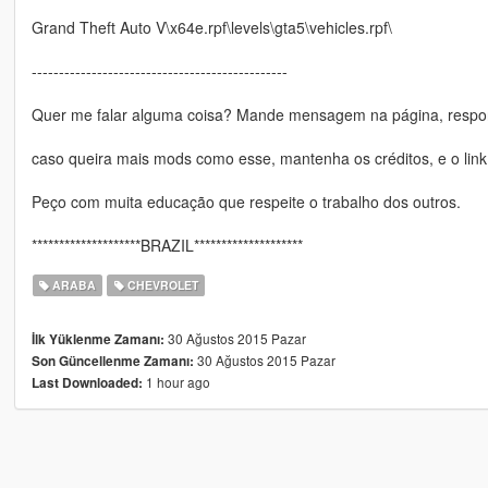
Grand Theft Auto V\x64e.rpf\levels\gta5\vehicles.rpf\
-----------------------------------------------
Quer me falar alguma coisa? Mande mensagem na página, respon
caso queira mais mods como esse, mantenha os créditos, e o link
Peço com muita educação que respeite o trabalho dos outros.
********************BRAZIL********************
ARABA
CHEVROLET
30 Ağustos 2015 Pazar
İlk Yüklenme Zamanı:
30 Ağustos 2015 Pazar
Son Güncellenme Zamanı:
1 hour ago
Last Downloaded: