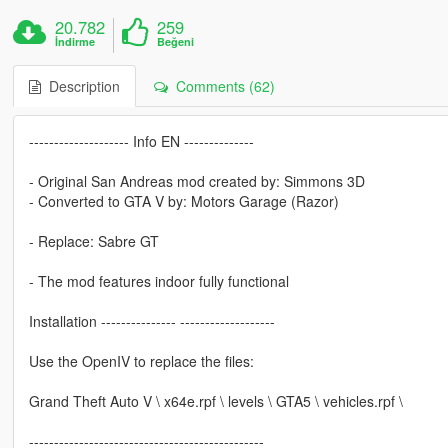
20.782
259
İndirme
Beğeni
Description
Comments (62)
-------------------- Info EN --------------
- Original San Andreas mod created by: Simmons 3D
- Converted to GTA V by: Motors Garage (Razor)
- Replace: Sabre GT
- The mod features indoor fully functional
Installation --------------- -------------------
Use the OpenIV to replace the files:
Grand Theft Auto V \ x64e.rpf \ levels \ GTA5 \ vehicles.rpf \
-----------------------------------------------