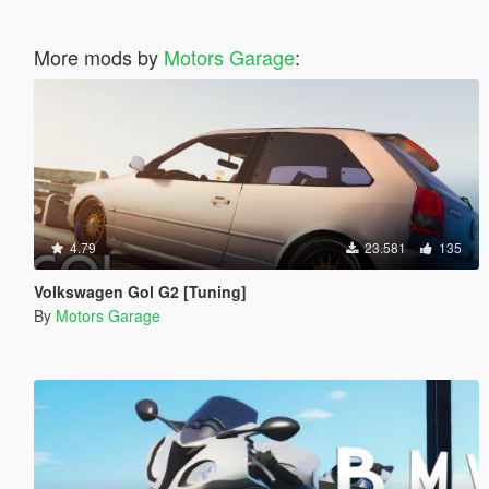
More mods by
Motors Garage
:
4.79
23.581
135
Volkswagen Gol G2 [Tuning]
By
Motors Garage