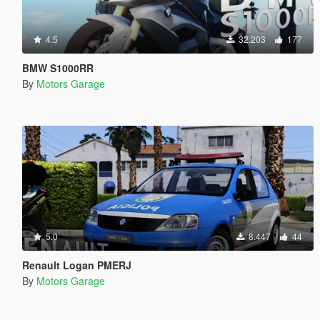
4.5
32.203
177
BMW S1000RR
By
Motors Garage
5.0
8.447
44
Renault Logan PMERJ
By
Motors Garage