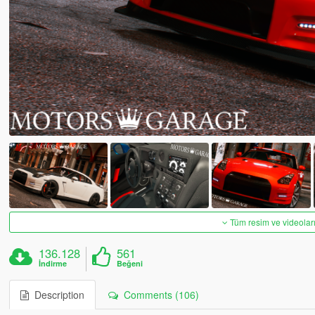
Tüm resim ve videoları
136.128
561
İndirme
Beğeni
Description
Comments (106)