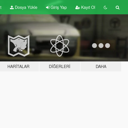
t
Dosya Yükle
Giriş Yap
Kayıt Ol
HARITALAR
DIĞERLERI
DAHA