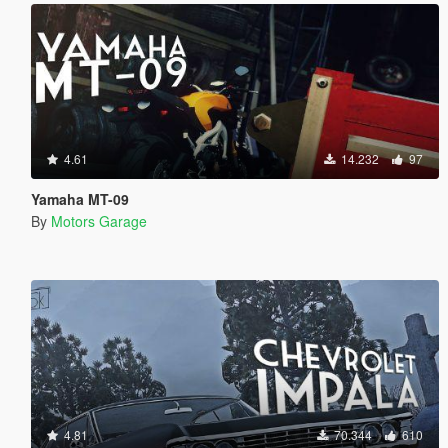
4.61
14.232
97
Yamaha MT-09
By
Motors Garage
4.81
70.344
610