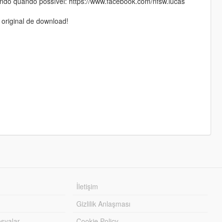
do quando possível: https://www.facebook.com/nfsw.lucas
 original de download!
İletişim
Gizlilik Anlaşması
syalar
Cookie Policy