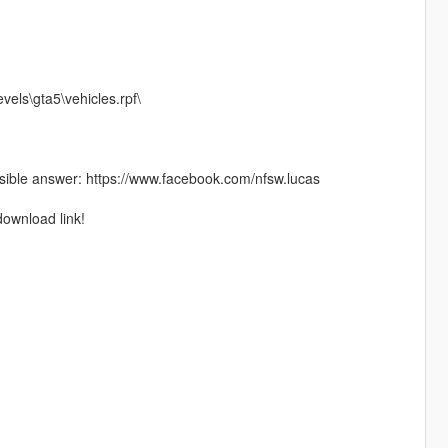
vels\gta5\vehicles.rpf\
ible answer: https://www.facebook.com/nfsw.lucas
download link!