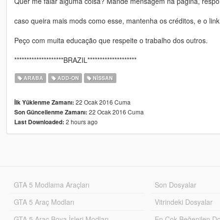
Quer me falar alguma coisa? Mande mensagem na página, respon
caso queira mais mods como esse, mantenha os créditos, e o link
Peço com muita educação que respeite o trabalho dos outros.
********************BRAZIL********************
ARABA
ADD-ON
NISSAN
22 Ocak 2016 Cuma
İlk Yüklenme Zamanı:
22 Ocak 2016 Cuma
Son Güncellenme Zamanı:
2 hours ago
Last Downloaded:
GTA 5 Modlama Araçları
Son Dosyalar
GTA 5 Araç Modları
Vitrindeki Dosyalar
GTA 5 Araç Boya İşleri Modları
En Çok Beğenilen Do