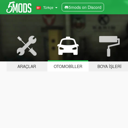
5mods on Discord
Türkçe
ARAÇLAR
OTOMOBILLER
BOYA İŞLERI