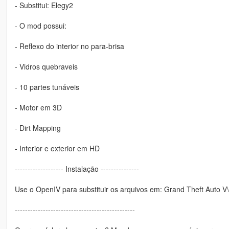
- Substitui: Elegy2
- O mod possui:
- Reflexo do interior no para-brisa
- Vidros quebraveis
- 10 partes tunáveis
- Motor em 3D
- Dirt Mapping
- Interior e exterior em HD
------------------- Instalação ---------------
Use o OpenIV para substituir os arquivos em: Grand Theft Auto V\x
-----------------------------------------------