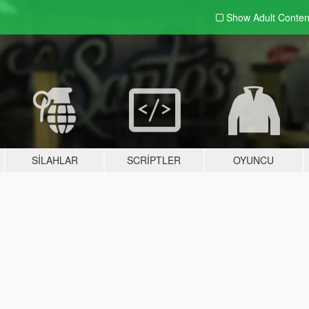
Show Adult
Conten
SILAHLAR
SCRIPTLER
OYUNCU