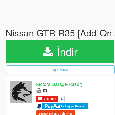
Nissan GTR R35 [Add-On /
İndir
Paylaş
Motors Garage(Razor)
ile Bağışta Bulunun
Support me on