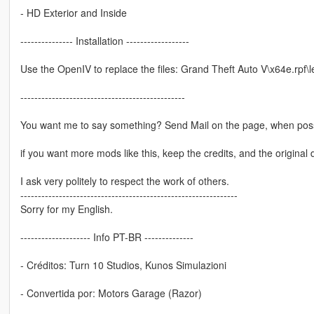
- HD Exterior and Inside
--------------- Installation ------------------
Use the OpenIV to replace the files: Grand Theft Auto V\x64e.rpf\le
-----------------------------------------------
You want me to say something? Send Mail on the page, when poss
if you want more mods like this, keep the credits, and the original 
I ask very politely to respect the work of others.
--------------------------------------------------------------
Sorry for my English.
-------------------- Info PT-BR --------------
- Créditos: Turn 10 Studios, Kunos Simulazioni
- Convertida por: Motors Garage (Razor)