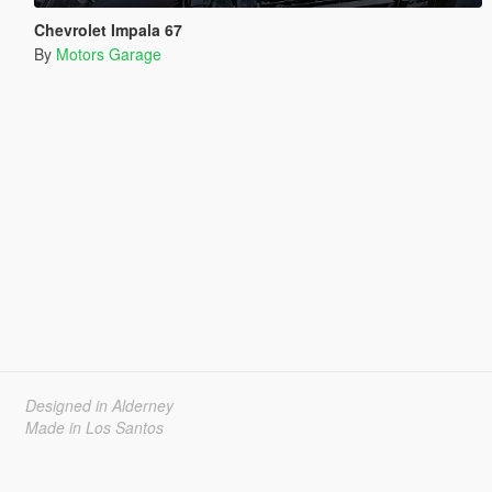
Chevrolet Impala 67
By
Motors Garage
Designed in Alderney
Made in Los Santos